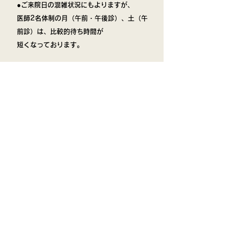
●
ご来院日の混雑状況にもよりますが、
医師2名体制の月（午前・午後診）、土（午
前診）は、比較的待ち時間が
短くなっております。
​医療法人 奏和会
​たきざわ胃腸科外科
５５－２
​みよし市三好町中島
​イオン三好店から車で
３
分
​0561-33-5555
地図・アクセス