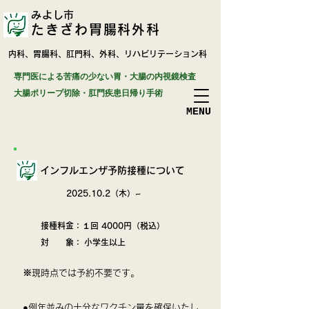
みよし市
たきざわ胃腸科外科
​内科、胃腸科、肛門科、外科、リハビリテーション科
専門医による苦痛の少ない胃・大腸の内視鏡検査
​大腸ポリープ切除・肛門疾患日帰り手術
​MENU
インフルエンザ予防接種について
2025.10.2
（木）~
接種料金：
１
回 4000
円
（税込）
対 象
：
小学生以上
※現時点では予約不要です。
●例年並みの十分なワクチン量を確保いたし