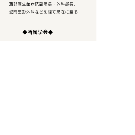
蒲郡厚生館病院副院長・外科部長,
城南整形外科などを経て現在に至る
◆所属学会◆
日本消化器外科学会
日本消化器病学会
日本大腸肛門病学会
日本外科学会
日本癌学会
日本臨床外科学会
ホームへ戻る
​医療法人 奏和会
​たきざわ胃腸科外科