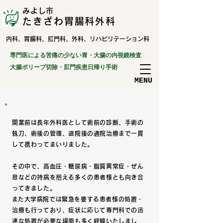
みよし市
たきざわ胃腸科外科
​内科、胃腸科、肛門科、外科、リハビリテーション科
専門医による苦痛の少ない胃・大腸の内視鏡検査
​大腸ポリープ切除・肛門疾患日帰り手術
​MENU
開業前は長年外科医として術前の診断、手術の
執刀、術後の管理、退院後の通院治療まで一貫
して携わってまいりました。
その中で、高血圧・糖尿病・脂質異常症・ぜん
息などの持病を抱える多くの患者様とも向き合
ってきました。
​また大学病院では緊急を要する患者様の処置・
治療も行っており、症状に応じて専門科での迅
速な処置が必要な
場面も多く経験いたしまし