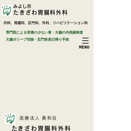
みよし市
たきざわ胃腸科外科
​内科、胃腸科、肛門科、外科、リハビリテーション科
専門医による苦痛の少ない胃・大腸の内視鏡検査
​大腸ポリープ切除・肛門疾患日帰り手術
​MENU
​医療法人 奏和会
​たきざわ胃腸科外科